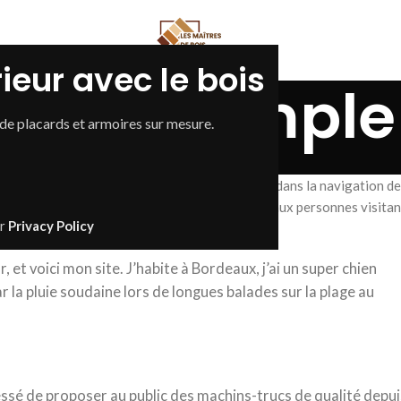
ieur avec le bois
ge d’exemple
 de placards et armoires sur mesure.
Home
Page d’exemple
ce qu’elle restera au même endroit et apparaîtra dans la navigation de
ent par une page « À propos » qui les présente aux personnes visitan
ur
Privacy Policy
, et voici mon site. J’habite à Bordeaux, j’ai un super chien
par la pluie soudaine lors de longues balades sur la plage au
essé de proposer au public des machins-trucs de qualité depui