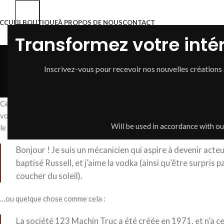
CCUEIL
BOUTIQUE
À PROPOS DE NOUS
CONTACT
Transformez votre intér
Pa
Inscrivez-vous pour recevoir nos nouvelles créations
Ceci est une page d’exemple. C’est différent d’un article de blog par
votre site (dans la plupart des thèmes). La plupart des gens commenc
Will be used in accordance with o
le site. Cela pourrait ressembler à quelque chose comme cela :
Bonjour ! Je suis un mécanicien qui aspire à devenir acteur
baptisé Russell, et j’aime la vodka (ainsi qu’être surpris 
coucher du soleil).
…ou quelque chose comme cela :
La société 123 Machin Truc a été créée en 1971, et n’a c