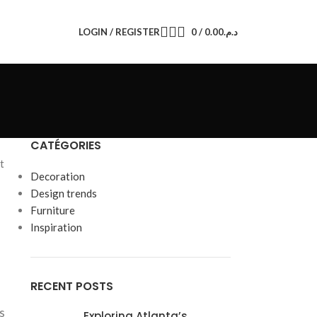
LOGIN / REGISTER
0
/
0.00
د.م.
CATÉGORIES
t
Decoration
Design trends
Furniture
Inspiration
RECENT POSTS
s
Exploring Atlanta’s